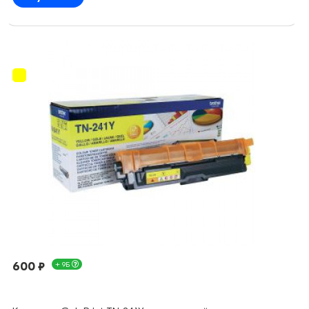
600 ₽
+ 9Б