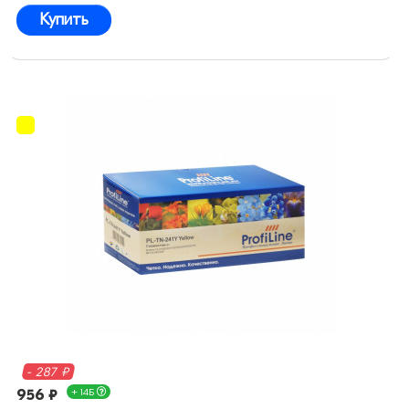
Купить
- 287 ₽
956 ₽
+ 14Б