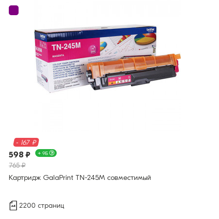
- 167 ₽
598 ₽
+ 9Б
765 ₽
Картридж GalaPrint TN-245M совместимый
2200 страниц