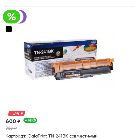
- 168 ₽
600 ₽
+ 9Б
768 ₽
Картридж GalaPrint TN-241BK совместимый