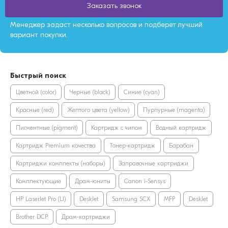
Заказать звонок
Менеджер задаст несколько вопросов и подберет лучший
вариант покупки.
Быстрый поиск
Цветной (color)
Черные (black)
Синие (cyan)
Красные (red)
Желтого цвета (yellow)
Пурпурные (magenta)
Пигментные (pigment)
Картридж с чипом
Водный картридж
Картридж Premium качества
Тонер-картридж
Барабан
Картриджи комплекты (наборы)
Заправочные картриджи
Комплектующие
Драм-юниты
Canon i-Sensys
HP LaserJet Pro (LJ)
DeskJet
Samsung SCX
MFP
DeskJet
Brother DCP
Драм-картриджи