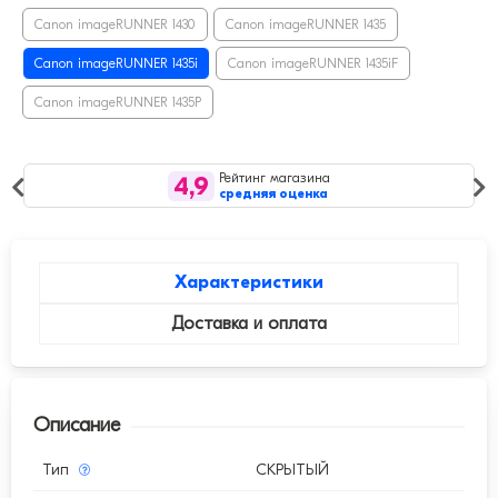
Canon imageRUNNER 1430
Canon imageRUNNER 1435
Canon imageRUNNER 1435i
Canon imageRUNNER 1435iF
Canon imageRUNNER 1435P
Рейтинг мага
4,9
средняя оц
ов выдачи
Характеристики
Доставка и оплата
Описание
Тип
СКРЫТЫЙ