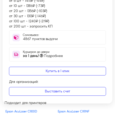
от 6 шт
-
1415₽ (-44₽)
от 10 шт
-
1386₽ (-73₽)
от 20 шт
-
1356₽ (-103₽)
от 30 шт
-
1313₽ (-146₽)
от 100 шт
-
1240₽ (-219₽)
от 200 шт
-
запросить КП
Самовывоз:
4867 пунктов выдачи
Курьером до двери
за 1 день!
Подробнее
Купить в 1 клик
Для организаций:
Выставить счет
Подходит для принтеров
Epson AcuLaser C1100D
Epson AcuLaser CX11NF