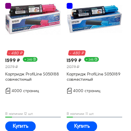
- 480 ₽
- 480 ₽
1599 ₽
+ 24Б
1599 ₽
+ 24Б
2079 ₽
2079 ₽
Картридж ProfiLine S050188
Картридж ProfiLine S050189
совместимый
совместимый
4000 страниц
4000 страниц
В наличии 12 шт.
В наличии 11 шт.
Купить
Купить