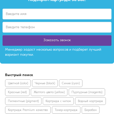
Заказать звонок
Менеджер задаст несколько вопросов и подберет лучший
вариант покупки.
Быстрый поиск
Цветной (color)
Черные (black)
Синие (cyan)
Красные (red)
Желтого цвета (yellow)
Пурпурные (magenta)
Пигментные (pigment)
Картридж с чипом
Водный картридж
Картридж Premium качества
Тонер-картридж
Барабан