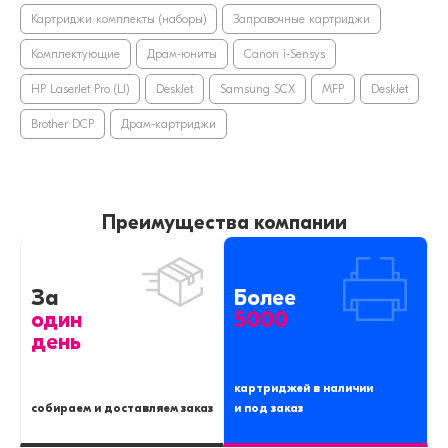
Картриджи комплекты (наборы)
Заправочные картриджи
Комплектующие
Драм-юниты
Canon i-Sensys
HP LaserJet Pro (LJ)
DeskJet
Samsung SCX
MFP
DeskJet
Brother DCP
Драм-картриджи
Преимущества компании
За
Более
один
5000
день
картриджей в наличии
собираем и доставляем заказ
и под заказ