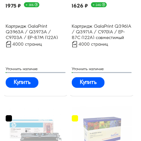
1975 ₽
+ 30Б
1626 ₽
+ 24Б
Картридж GalaPrint
Картридж GalaPrint Q3961A
Q3963A / Q3973A /
/ Q3971A / С9701A / EP-
C9703A / EP-87M (122A)
87C (122A) совместимый
совместимый
4000 страниц
4000 страниц
Уточнить наличие
Уточнить наличие
Купить
Купить