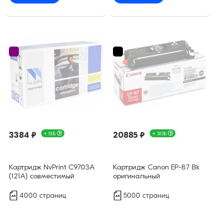
3384 ₽
+ 51Б
20885 ₽
+ 313Б
Картридж NvPrint C9703A
Картридж Canon EP-87 Bk
(121A) совместимый
оригинальный
4000 страниц
5000 страниц