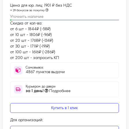
Цена для юр. лиц:
1901 ₽ без НДС
+ 29 бонусов за покупку
Уточнить наличие
Скидка от кол-ва:
от 6 шт
-
1844₽ (-58₽)
от 10 шт
-
1806₽ (-96₽)
от 20 шт
-
1768₽ (-134₽)
от 30 шт
-
1711₽ (-191₽)
от 100 шт
-
1616₽ (-286₽)
от 200 шт
-
запросить КП
Самовывоз:
4867 пунктов выдачи
Курьером до двери
за 1 день!
Подробнее
Купить в 1 клик
Для организаций: