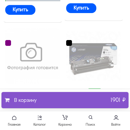
Купить
Купить
14024 ₽
+ 210Б
1901 ₽
В корзину
Картридж HP C9700A (121A)
Картридж HP Q7563A
оригинальный
(314A) оригинальный
Главная
Каталог
Корзина
Поиск
Войти
5000 страниц
3000 страниц