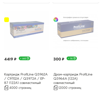
4419 ₽
+ 66Б
300 ₽
+ 5Б
Картридж ProfiLine Q3962A
Драм-картридж ProfiLine
/ C9702A / Q3972A / EP-
Q3964A (122A)
87 (122A) совместимый
совместимый
4000 страниц
12000 страниц