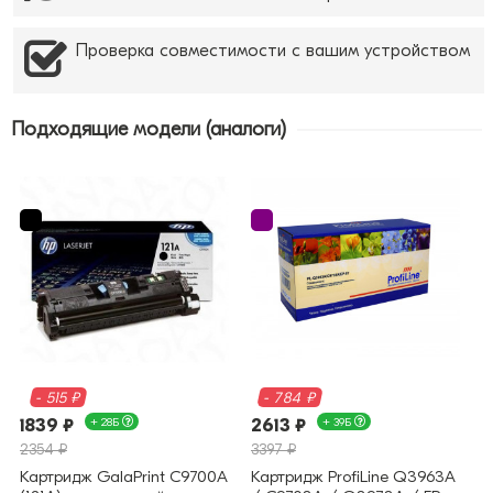
Проверка совместимости с вашим устройством
Подходящие модели (аналоги)
- 515 ₽
- 784 ₽
1839 ₽
+ 28Б
2613 ₽
+ 39Б
2354 ₽
3397 ₽
Картридж GalaPrint C9700A
Картридж ProfiLine Q3963A