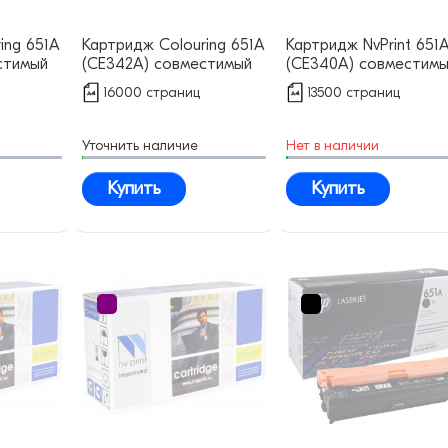
ing 651А
Картридж Colouring 651А
Картридж NvPrint 651
стимый
(CE342A) совместимый
(CE340A) совместим
16000 страниц
13500 страниц
Уточнить наличие
Нет в наличии
Купить
Купить