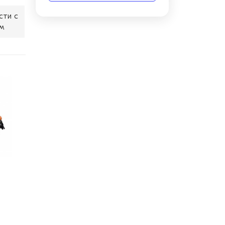
сти с
м