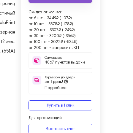
страниц
Скидка от кол-ва:
стимый
от 6 шт
-
3449₽ (-107₽)
alaPrint
от 10 шт
-
3378₽ (-178₽)
от 20 шт
-
3307₽ (-249₽)
зерная
от 30 шт
-
3200₽ (-356₽)
12 мес.
от 100 шт
-
3022₽ (-534₽)
от 200 шт
-
запросить КП
 (651A)
Самовывоз:
4867 пунктов выдачи
Курьером до двери
за 1 день!
Подробнее
Купить в 1 клик
Для организаций:
Выставить счет