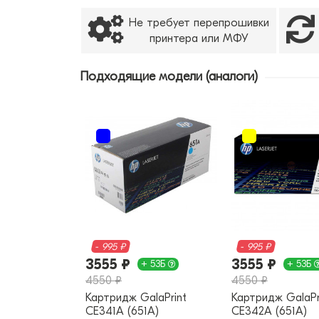
Не требует перепрошивки
принтера или МФУ
Подходящие модели (аналоги)
- 995 ₽
- 995 ₽
3555 ₽
3555 ₽
+ 53Б
+ 53Б
4550 ₽
4550 ₽
Картридж GalaPrint
Картридж GalaPr
CE341A (651A)
CE342A (651A)