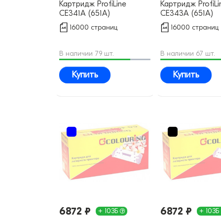
Картридж ProfiLine
Картридж ProfiLi
CE341A (651A)
CE343A (651A)
совместимый
совместимый
16000 страниц
16000 страниц
В наличии 79 шт.
В наличии 67 шт.
Купить
Купить
6872 ₽
6872 ₽
+ 103Б
+ 103Б