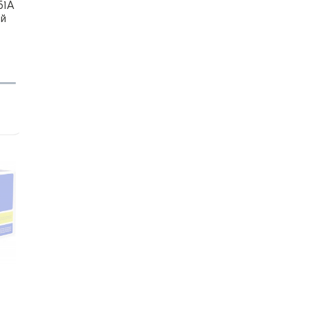
51А
ый