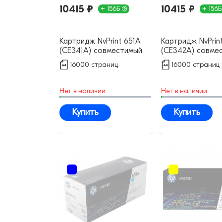
10415 ₽
10415 ₽
+ 156Б
+ 156
Картридж NvPrint 651А
Картридж NvPrin
(CE341A) совместимый
(CE342A) совме
16000 страниц
16000 страниц
Нет в наличии
Нет в наличии
Купить
Купить