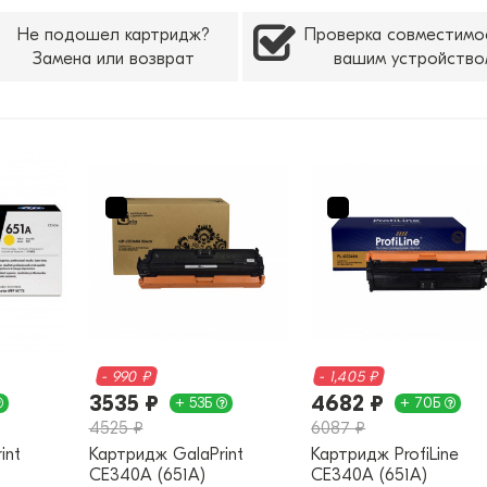
Не подошел картридж?
Проверка совместимо
Замена или возврат
вашим устройство
- 990 ₽
- 1,405 ₽
3535 ₽
4682 ₽
+ 53Б
+ 70Б
4525 ₽
6087 ₽
int
Картридж GalaPrint
Картридж ProfiLine
CE340A (651A)
CE340A (651A)