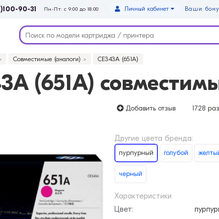
)100-90-31
Личный кабинет
Ваши бону
Пн-Пт: с 9:00 до 18:00
Совместимые (аналоги)
CE343A (651A)
A (651A) совместим
Добавить отзыв
1728 ра
Другие цвета бренда:
пурпурный
голубой
желты
черный
Характеристики
Цвет:
пурпур