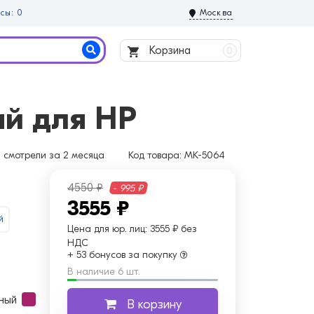
сы: 0
Москва
Корзина
0
ый для HP
з
смотрели за 2 месяца
Код товара:
MK-5064
4550 ₽
- 995 ₽
3555 ₽
й
Цена для юр. лиц:
3555 ₽ без
НДС
+ 53 бонусов за покупку
В наличие 6 шт.
ный
В корзину