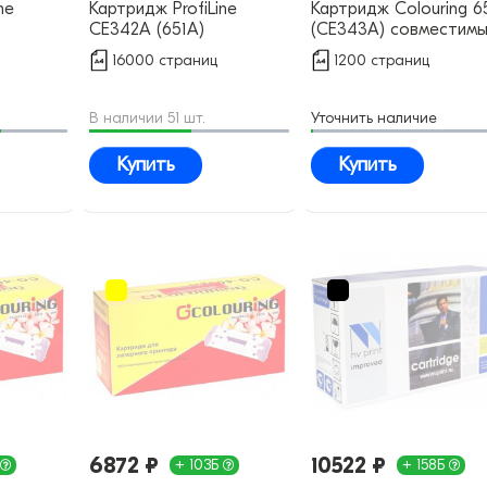
ne
Картридж ProfiLine
Картридж Colouring 6
CE342A (651A)
(CE343A) совместим
совместимый
16000 страниц
1200 страниц
В наличии 51 шт.
Уточнить наличие
Купить
Купить
6872 ₽
10522 ₽
+ 103Б
+ 158Б