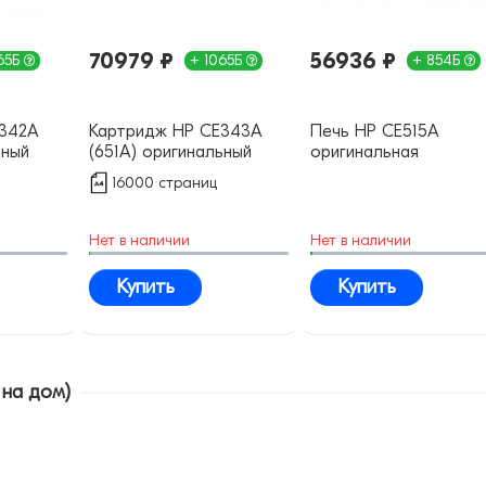
70979 ₽
56936 ₽
65Б
+ 1065Б
+ 854Б
E342A
Картридж HP CE343A
Печь HP CE515A
ьный
(651A) оригинальный
оригинальная
16000 страниц
Нет в наличии
Нет в наличии
Купить
Купить
 на дом)