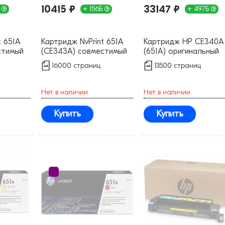
10415 ₽
33147 ₽
Б
+ 156Б
+ 497Б
t 651А
Картридж NvPrint 651А
Картридж HP CE340A
стимый
(CE343A) совместимый
(651A) оригинальный
16000 страниц
13500 страниц
Нет в наличии
Нет в наличии
Купить
Купить