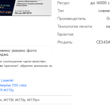
Ресурс:
до 16000 
Тип:
совме
Производитель:
G
Технология печати:
ла
Гарантия:
Модель:
CE343A
менно указано фото
иджа.
е соотношение «цена-качество».
тва "оригинал", обратите внимание на
 LaserJet
terprise 700 color
FP M775z
dn, M775f, M775z, M775z+