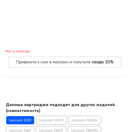
Нет в наличии
Привезите к нам в магазин и получите
скидку 20%
Данные картриджи подходят для других моделей
(совместимость)
Lexmark E260
Lexmark E260D
Lexmark E260dn
Lexmark E360
Lexmark E360D
Lexmark E360DN