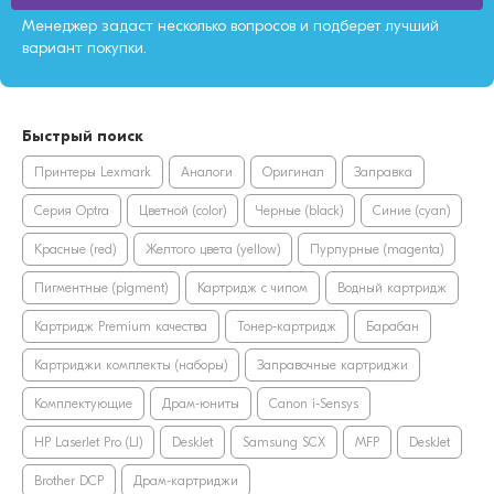
Менеджер задаст несколько вопросов и подберет лучший
вариант покупки.
Быстрый поиск
Принтеры Lexmark
Аналоги
Оригинал
Заправка
Серия Optra
Цветной (color)
Черные (black)
Синие (cyan)
Красные (red)
Желтого цвета (yellow)
Пурпурные (magenta)
Пигментные (pigment)
Картридж с чипом
Водный картридж
Картридж Premium качества
Тонер-картридж
Барабан
Картриджи комплекты (наборы)
Заправочные картриджи
Комплектующие
Драм-юниты
Canon i-Sensys
HP LaserJet Pro (LJ)
DeskJet
Samsung SCX
MFP
DeskJet
Brother DCP
Драм-картриджи