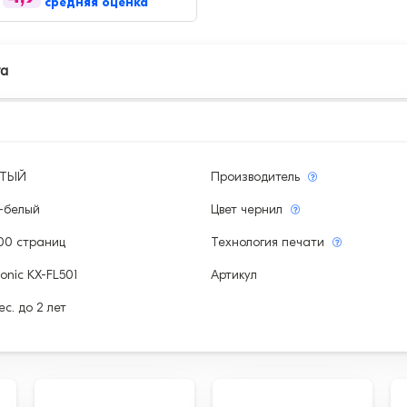
средняя оценка
та
ЫТЫЙ
Производитель
-белый
Цвет чернил
00 страниц
Технология печати
onic KX-FL501
Артикул
ес. до 2 лет