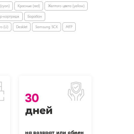
(cyan)
Красные (red)
Желтого цвета (yellow)
ер-картридж
Барабан
o (LJ)
DeskJet
Samsung SCX
MFP
30
дней
на возврат или обмен