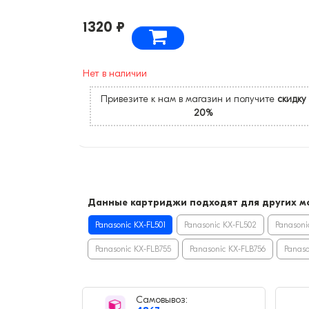
1320 ₽
Нет в наличии
Привезите к нам в магазин и получите
скидку
20%
Данные картриджи подходят для других мо
Panasonic KX-FL501
Panasonic KX-FL502
Panasoni
Panasonic KX-FLB755
Panasonic KX-FLB756
Panaso
Самовывоз: