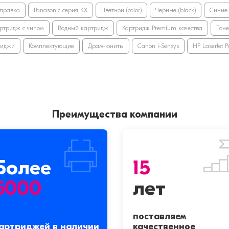
правка
Panasonic серия KX
Цветной (color)
Черные (black)
Синие 
ртридж с чипом
Водный картридж
Картридж Premium качества
Тон
риджи
Комплектующие
Драм-юниты
Canon i-Sensys
HP LaserJet Pr
Преимущества компании
Более
15
5000
лет
поставляем
артриджей в наличии
качественное