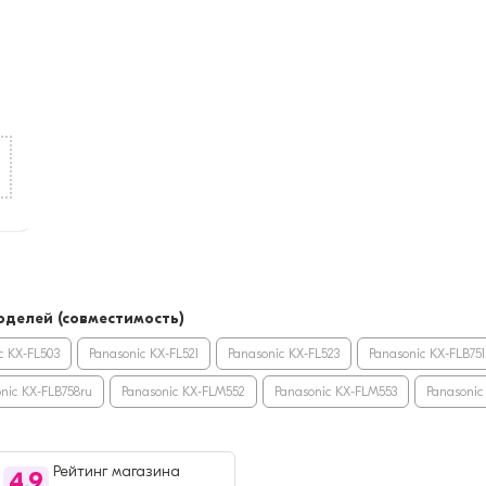
делей (совместимость)
c KX-FL503
Panasonic KX-FL521
Panasonic KX-FL523
Panasonic KX-FLB751
nic KX-FLB758ru
Panasonic KX-FLM552
Panasonic KX-FLM553
Panasonic
Рейтинг магазина
4,9