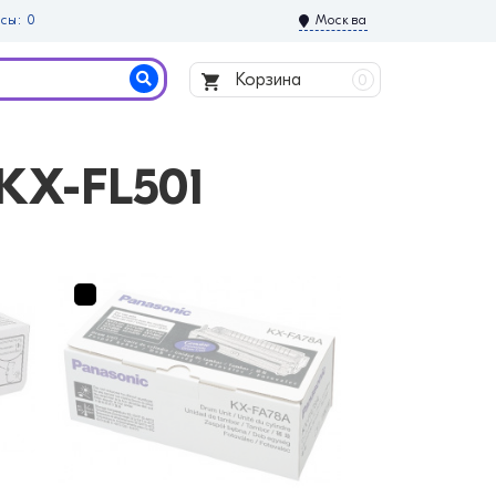
сы: 0
Москва
Корзина
0
KX-FL501