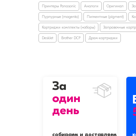
Принтеры Panasonic
Аналоги
Оригинал
За
Пурпурные (magenta)
Пигментные (pigment)
Ка
Картриджи комплекты (наборы)
Заправочные карт
DeskJet
Brother DCP
Драм-картриджи
За
один
день
собираем и доставляем
к