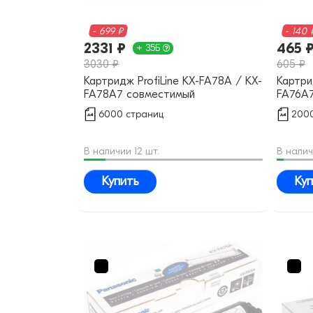
- 699 ₽
- 140 
2331 ₽
465 
+ 35Б
3030 ₽
605 ₽
Картридж ProfiLine KX-FA78A / KX-
Картри
FA78A7 совместимый
FA76A
6000 страниц
2000
В наличии 12 шт.
В налич
Купить
Куп