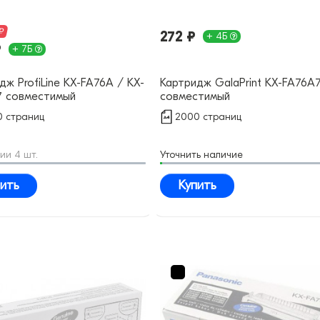
₽
272 ₽
+ 4Б
₽
+ 7Б
дж ProfiLine KX-FA76A / KX-
Картридж GalaPrint KX-FA76A
7 совместимый
совместимый
 страниц
2000 страниц
ии 4 шт.
Уточнить наличие
ить
Купить