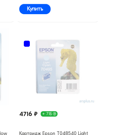
Купить
4716 ₽
+ 71Б
low
Картридж Epson T048540 Light