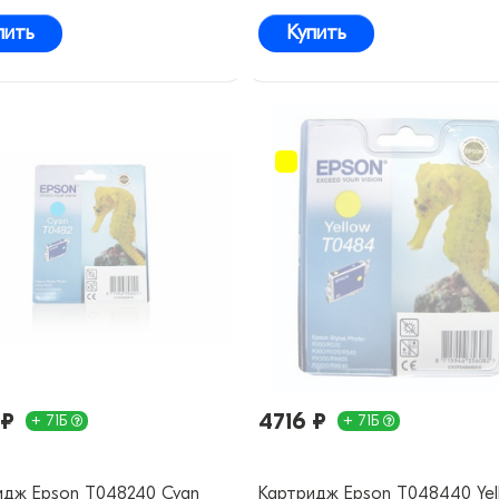
пить
Купить
 ₽
4716 ₽
+ 71Б
+ 71Б
идж Epson T048240 Cyan
Картридж Epson T048440 Yel