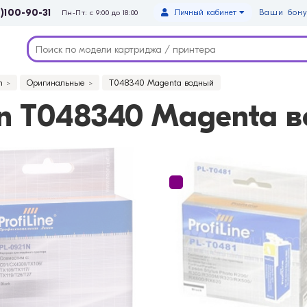
)100-90-31
Личный кабинет
Ваши бону
Пн-Пт: с 9:00 до 18:00
n
Оригинальные
T048340 Magenta водный
n T048340 Magenta 