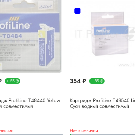
₽
354 ₽
+ 5Б
+ 5Б
дж ProfiLine T48440 Yellow
Картридж ProfiLine T48540 Li
й совместимый
Cyan водный совместимый
наличии
Нет в наличии