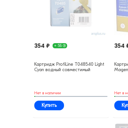
354 ₽
354 
+ 5Б
Картридж ProfiLine T048540 Light
Картри
Cyan водный совместимый
Magen
Нет в наличии
Нет в 
Купить
Ку