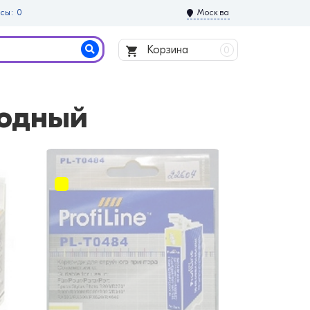
сы: 0
Москва
Корзина
0
водный