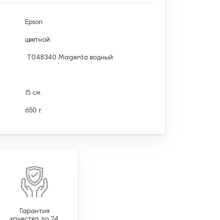
Epson
цветной
T048340 Magenta водный
15 см
650 г.
Гарантия
качества до 24