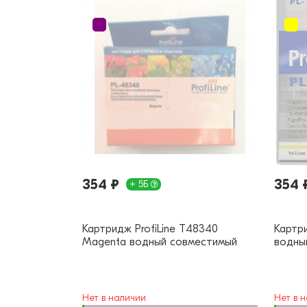
354 ₽
354 
+ 5Б
Картридж ProfiLine T48340
Картри
Magenta водный совместимый
водны
Нет в наличии
Нет в 