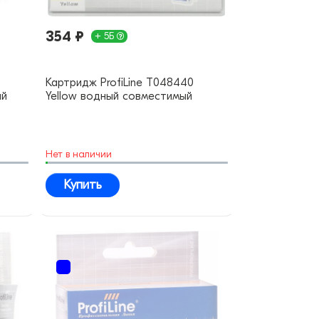
354 ₽
+ 5Б
Картридж ProfiLine T048440
ый
Yellow водный совместимый
Нет в наличии
Купить