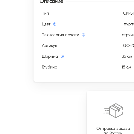
Описание
Тип
СКР
Цвет
пурп
Технология печати
струй
Артикул
GC-2
Ширина
35 см
Глубина
15 см
Отправка заказа
по России