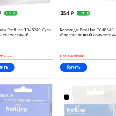
₽
354 ₽
+ 5Б
+ 5Б
дж ProfiLine T048240 Cyan
Картридж ProfiLine T048340
й совместимый
Magenta водный совместим
наличии
Нет в наличии
пить
Купить