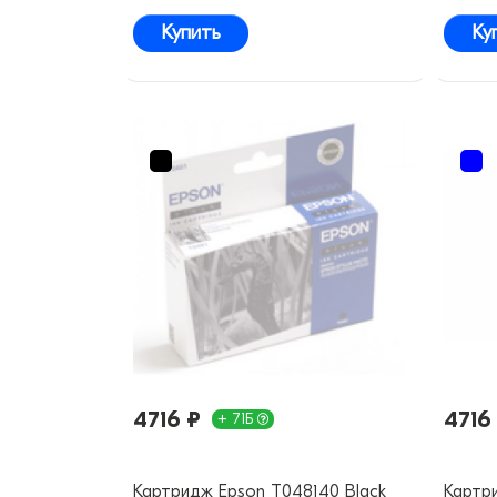
Купить
Ку
4716 ₽
4716
+ 71Б
Картридж Epson T048140 Black
Картр