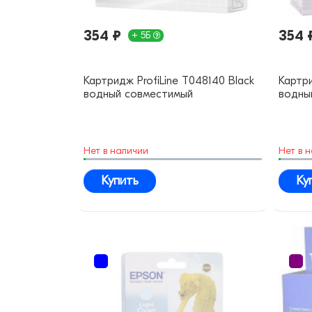
354 ₽
354 
+ 5Б
Картридж ProfiLine T048140 Black
Картри
водный совместимый
водны
Нет в наличии
Нет в 
Купить
Ку