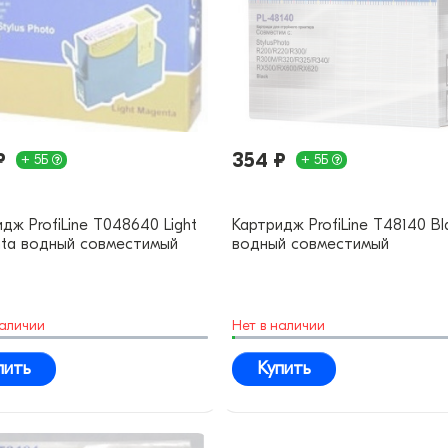
₽
354 ₽
+ 5Б
+ 5Б
дж ProfiLine T048640 Light
Картридж ProfiLine T48140 Bl
ta водный совместимый
водный совместимый
наличии
Нет в наличии
пить
Купить