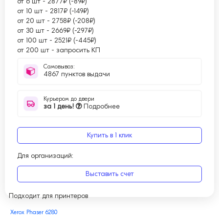
от 6 шт
-
2877₽ (-89₽)
от 10 шт
-
2817₽ (-149₽)
от 20 шт
-
2758₽ (-208₽)
от 30 шт
-
2669₽ (-297₽)
от 100 шт
-
2521₽ (-445₽)
от 200 шт
-
запросить КП
Самовывоз:
4867 пунктов выдачи
Курьером до двери
за 1 день!
Подробнее
Купить в 1 клик
Для организаций:
Выставить счет
Подходит для принтеров
Xerox Phaser 6280