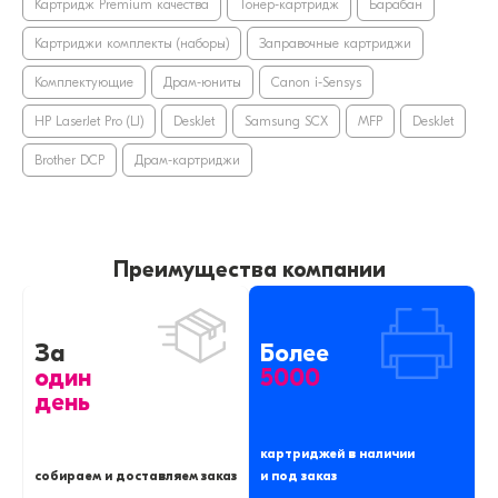
Картридж Premium качества
Тонер-картридж
Барабан
Картриджи комплекты (наборы)
Заправочные картриджи
Комплектующие
Драм-юниты
Canon i-Sensys
HP LaserJet Pro (LJ)
DeskJet
Samsung SCX
MFP
DeskJet
Brother DCP
Драм-картриджи
Преимущества компании
За
Более
один
5000
день
картриджей в наличии
собираем и доставляем заказ
и под заказ