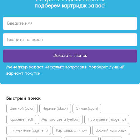
подберем картридж за вас!
Заказать звонок
Менеджер задаст несколько вопросов и подберет лучший
вариант покупки.
Быстрый поиск
Цветной (color)
Черные (black)
Синие (cyan)
Красные (red)
Желтого цвета (yellow)
Пурпурные (magenta)
Пигментные (pigment)
Картридж с чипом
Водный картридж