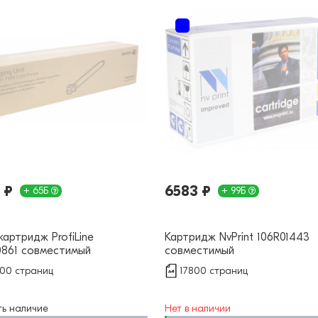
 ₽
6583 ₽
+ 65Б
+ 99Б
артридж ProfiLine
Картридж NvPrint 106R01443
0861 совместимый
совместимый
00 страниц
17800 страниц
ть наличие
Нет в наличии