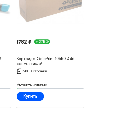
1782 ₽
+ 27Б
3
Картридж GalaPrint 106R01446
совместимый
19800 страниц
Уточнить наличие
Купить