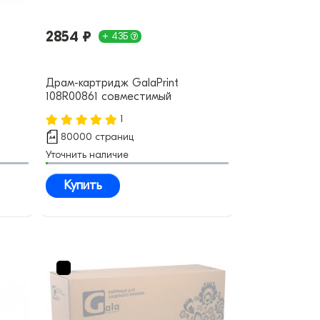
2854 ₽
+ 43Б
Драм-картридж GalaPrint
108R00861 совместимый
1
80000 страниц
Уточнить наличие
Купить