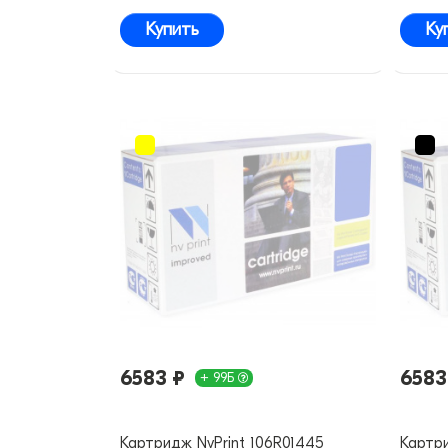
Купить
Ку
6583 ₽
6583
+ 99Б
Картридж NvPrint 106R01445
Картри