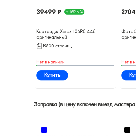
39499 ₽
2704
+ 592Б
Картридж Xerox 106R01446
Фотоб
оригинальный
ориги
19800 страниц
Нет в наличии
Нет в 
Купить
Ку
Заправка (в цену включен выезд мастера