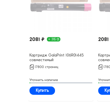
2081 ₽
2081
+ 31Б
Картридж GalaPrint 106R01445
Картри
совместимый
совме
17800 страниц
178
Уточнить наличие
Уточни
Купить
Ку