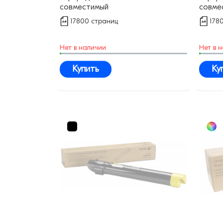
совместимый
совме
17800 страниц
178
Нет в наличии
Нет в 
Купить
Ку