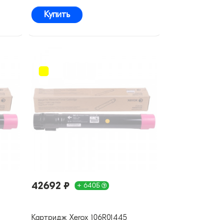
Купить
42692 ₽
+ 640Б
Картридж Xerox 106R01445