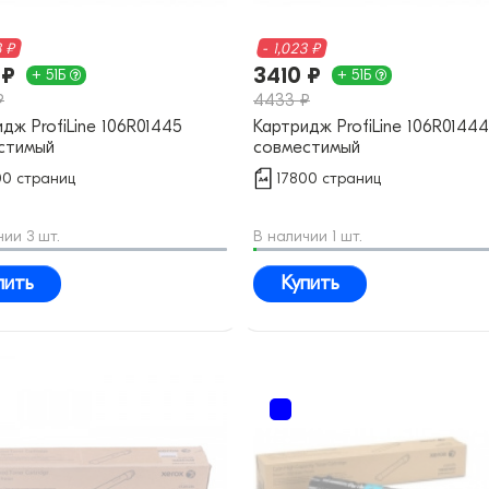
3 ₽
- 1,023 ₽
 ₽
3410 ₽
+ 51Б
+ 51Б
₽
4433 ₽
дж ProfiLine 106R01445
Картридж ProfiLine 106R01444
стимый
совместимый
00 страниц
17800 страниц
чии 3 шт.
В наличии 1 шт.
пить
Купить