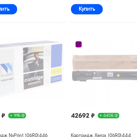
пить
Купить
 ₽
42692 ₽
+ 99Б
+ 640Б
дж NvPrint 106R01446
Картридж Xerox 106R01444