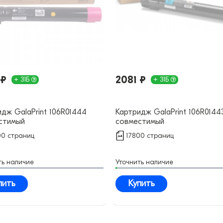
 ₽
2081 ₽
+ 31Б
+ 31Б
дж GalaPrint 106R01444
Картридж GalaPrint 106R0144
стимый
совместимый
00 страниц
17800 страниц
ть наличие
Уточнить наличие
пить
Купить