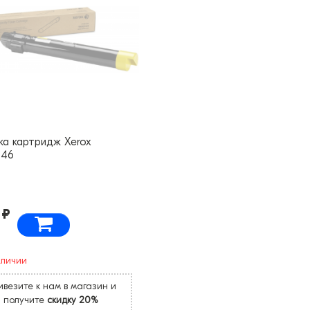
ка картридж Xerox
446
 ₽
аличии
везите к нам в магазин и
получите
скидку 20%