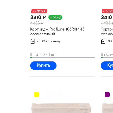
- 1,023 ₽
- 1,02
3410 ₽
3410
+ 51Б
4433 ₽
4433 
Картридж ProfiLine 106R01443
Картри
совместимый
совме
17800 страниц
178
В наличии 3 шт.
В нали
Купить
Ку