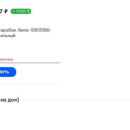
7 ₽
+ 406Б
арабан Xerox 108r00861
нальный
наличии
пить
 на дом)