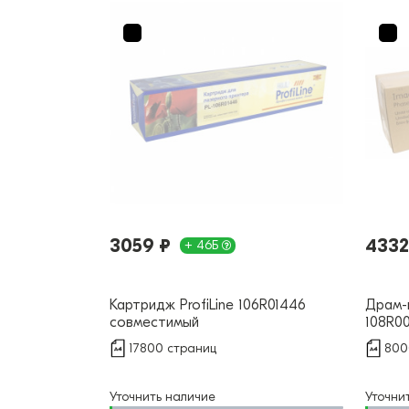
3059 ₽
4332
+ 46Б
Картридж ProfiLine 106R01446
Драм-к
совместимый
108R0
17800 страниц
800
Уточнить наличие
Уточни