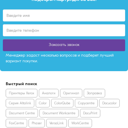
Заказать звонок
Менеджер задаст несколько вопросов и подберет лучший
вариант покупки.
Быстрый поиск
Принтеры Xerox
Аналоги
Оригинал
Заправка
Серия Altalink
Color
ColorQube
Copycentre
Docucolor
Document Centre
Document Workcentre
DocuPrint
FaxCentre
Phaser
VersaLink
WorkCentre