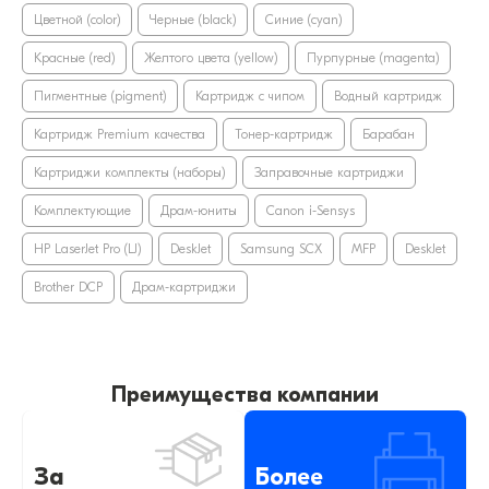
Цветной (color)
Черные (black)
Синие (cyan)
Красные (red)
Желтого цвета (yellow)
Пурпурные (magenta)
Пигментные (pigment)
Картридж с чипом
Водный картридж
Картридж Premium качества
Тонер-картридж
Барабан
Картриджи комплекты (наборы)
Заправочные картриджи
Комплектующие
Драм-юниты
Canon i-Sensys
HP LaserJet Pro (LJ)
DeskJet
Samsung SCX
MFP
DeskJet
Brother DCP
Драм-картриджи
Преимущества компании
За
Более