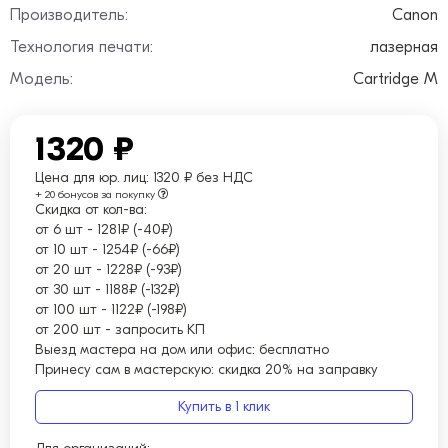
Производитель:
Canon
Технология печати:
лазерная
Модель:
Cartridge M
1320 ₽
Цена для юр. лиц:
1320 ₽ без НДС
+ 20 бонусов за покупку
Скидка от кол-ва:
от 6 шт
-
1281₽ (-40₽)
от 10 шт
-
1254₽ (-66₽)
от 20 шт
-
1228₽ (-93₽)
от 30 шт
-
1188₽ (-132₽)
от 100 шт
-
1122₽ (-198₽)
от 200 шт
-
запросить КП
Выезд мастера на дом или офис:
бесплатно
Принесу сам в мастерскую:
скидка 20% на заправку
Купить в 1 клик