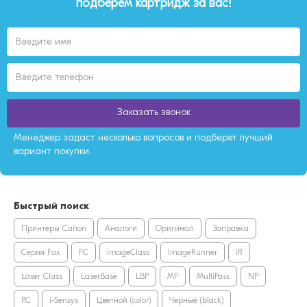
подберем картридж за вас!
Заказать звонок
Менеджер задаст несколько вопросов и подберет лучший
вариант покупки.
Быстрый поиск
Принтеры Canon
Аналоги
Оригинал
Заправка
Серия Fax
FC
imageClass
ImageRunner
iR
Laser Class
LaserBase
LBP
MF
MultiPass
NP
PC
i-Sensys
Цветной (color)
Черные (black)