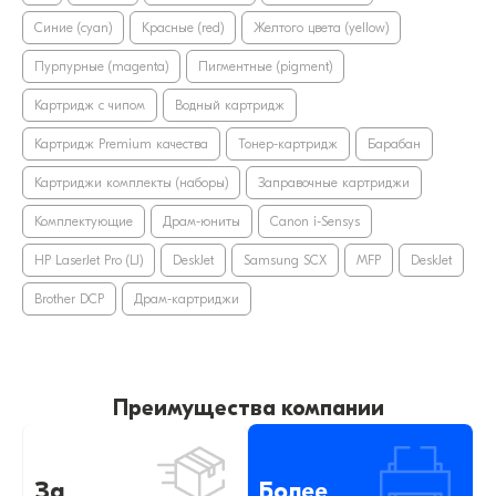
Синие (cyan)
Красные (red)
Желтого цвета (yellow)
Пурпурные (magenta)
Пигментные (pigment)
Картридж с чипом
Водный картридж
Картридж Premium качества
Тонер-картридж
Барабан
Картриджи комплекты (наборы)
Заправочные картриджи
Комплектующие
Драм-юниты
Canon i-Sensys
HP LaserJet Pro (LJ)
DeskJet
Samsung SCX
MFP
DeskJet
Brother DCP
Драм-картриджи
Преимущества компании
За
Более