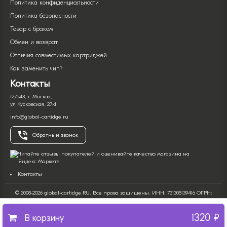
Политика конфиденциальности
Политика безопасности
Товар с браком
Обмен и возврат
Отличия совместимых картриджей
Как заменить чип?
Контакты
127543, г. Москва,
ул Кусковская, 27к1
info@global-cartidge.ru
Обратный звонок
Контакты
© 2008-2026 global-cartidge.RU. Все права защищены. ИНН: 731305139416 ОГРН:
322732500017266. Интернет-магазин продажи расходных материалов для оргтехники
(печатной офисной техники).
1320 ₽
Все имена и торговые марки являются собственностью их владельцев и
В корзину
используются только с целью описания продукта. Вся информация на сайте носит