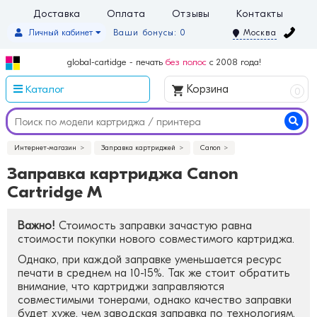
Доставка
Оплата
Отзывы
Контакты
Личный кабинет
Ваши бонусы: 0
Москва
global-cartidge - печать
без полос
с 2008 года!
Каталог
Корзина
0
Интернет-магазин
Заправка картриджей
Canon
Заправка картриджа Canon
Cartridge M
Важно!
Стоимость заправки зачастую равна
стоимости покупки нового совместимого картриджа.
Однако, при каждой заправке уменьшается ресурс
печати в среднем на 10-15%. Так же стоит обратить
внимание, что картриджи заправляются
совместимыми тонерами, однако качество заправки
будет хуже, чем заводская заправка по технологиям.